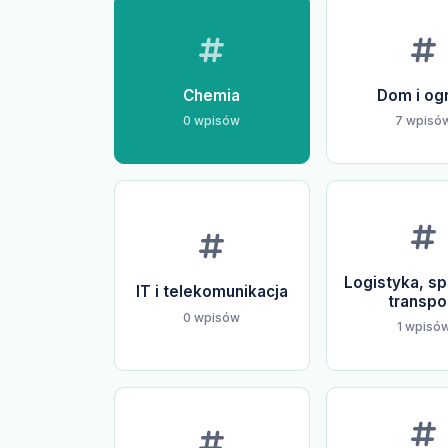
Chemia
Dom i og
0 wpisów
7 wpisó
Logistyka, sp
IT i telekomunikacja
transpo
0 wpisów
1 wpisó