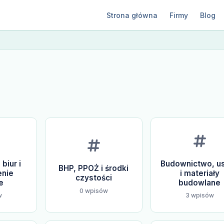
Strona główna
Firmy
Blog
biur i
Budownictwo, us
BHP, PPOŻ i środki
nie
i materiały
czystości
e
budowlane
0 wpisów
w
3 wpisów