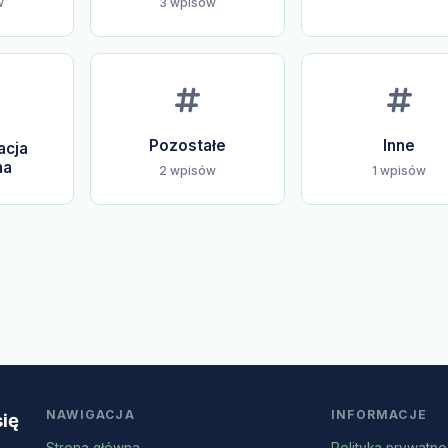
w
3 wpisów
Pozostałe
Inne
acja
na
2 wpisów
1 wpisów
NAWIGACJA
INFORMACJE
się