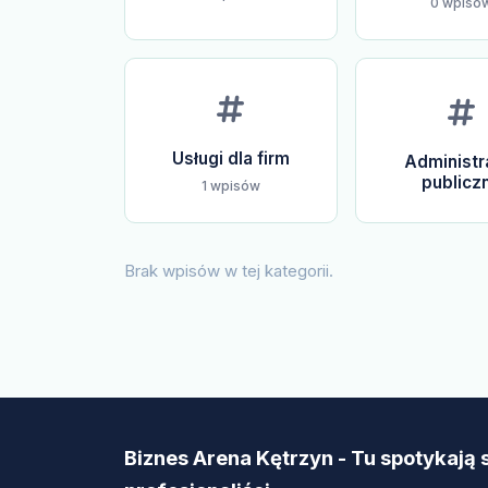
0 wpisó
Usługi dla firm
Administr
publicz
1 wpisów
Brak wpisów w tej kategorii.
Biznes Arena Kętrzyn - Tu spotykają 