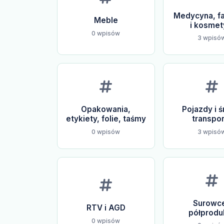
Medycyna, f
Meble
i kosmet
0 wpisów
3 wpisó
Opakowania,
Pojazdy i ś
etykiety, folie, taśmy
transpor
0 wpisów
3 wpisó
Surowce
RTV i AGD
półprodu
0 wpisów