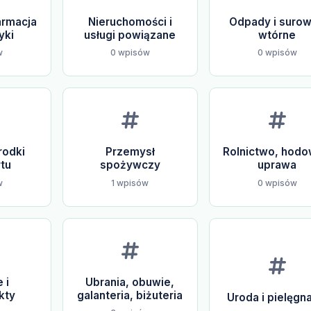
armacja
Nieruchomości i
Odpady i suro
yki
usługi powiązane
wtórne
w
0 wpisów
0 wpisów
rodki
Przemysł
Rolnictwo, hodow
tu
spożywczy
uprawa
w
1 wpisów
0 wpisów
 i
Ubrania, obuwie,
kty
galanteria, biżuteria
Uroda i pielęgn