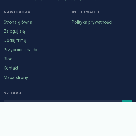
NAWIGACJA
INFORMACJE
Strona główna
Polityka prywatności
Zaloguj się
Dodaj firmę
Przypomnij hasło
Blog
Kontakt
Mapa strony
SZUKAJ
© 2026 Biznes Arena Kętrzyn
Polityka prywatności
Mapa strony