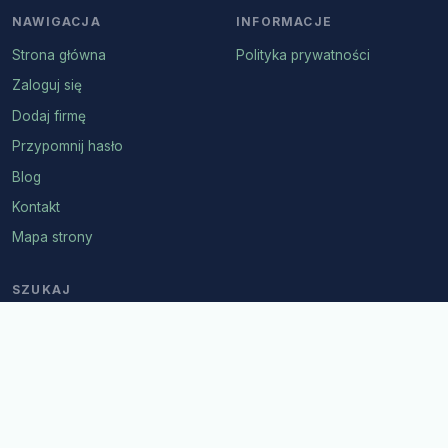
NAWIGACJA
INFORMACJE
Strona główna
Polityka prywatności
Zaloguj się
Dodaj firmę
Przypomnij hasło
Blog
Kontakt
Mapa strony
SZUKAJ
© 2026 Biznes Arena Kętrzyn
Polityka prywatności
Mapa strony