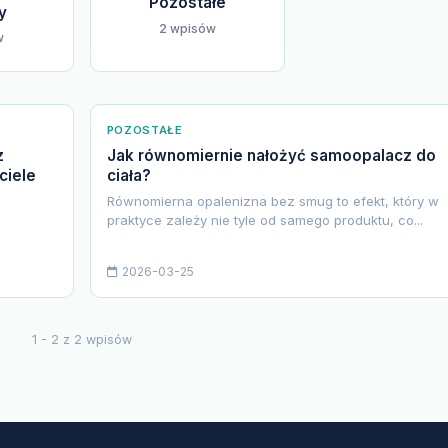
Pozostałe
y
2 wpisów
w
POZOSTAŁE
z
Jak równomiernie nałożyć samoopalacz do
ciele
ciała?
Równomierna opalenizna bez smug to efekt, który w
praktyce zależy nie tyle od samego produktu, co...
2026-03-25
1 - 2 z 2 wpisów