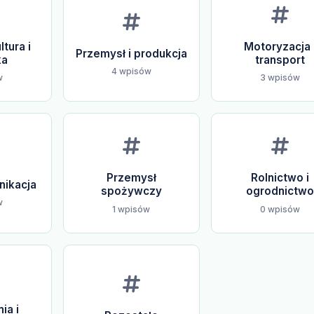
ltura i
Motoryzacja 
Przemysł i produkcja
ka
transport
4 wpisów
w
3 wpisów
Przemysł
Rolnictwo i
nikacja
spożywczy
ogrodnictwo
w
1 wpisów
0 wpisów
ia i