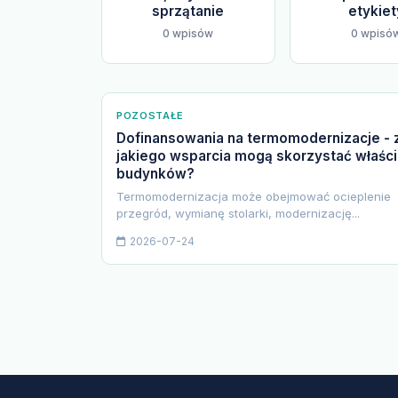
sprzątanie
etykiet
0 wpisów
0 wpisó
POZOSTAŁE
Dofinansowania na termomodernizacje - 
jakiego wsparcia mogą skorzystać właści
budynków?
Termomodernizacja może obejmować ocieplenie
przegród, wymianę stolarki, modernizację...
2026-07-24