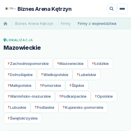
Biznes Arena Kętrzyn
Biznes Arena Kętrzyn
Firmy
Firmy z województwa
LOKALIZACJA
Mazowieckie
Zachodniopomorskie
Mazowieckie
Łódzkie
Dolnośląskie
Wielkopolskie
Lubelskie
Małopolskie
Pomorskie
Śląskie
Warmińsko-mazurskie
Podkarpackie
Opolskie
Lubuskie
Podlaskie
Kujawsko-pomorskie
Świętokrzyskie