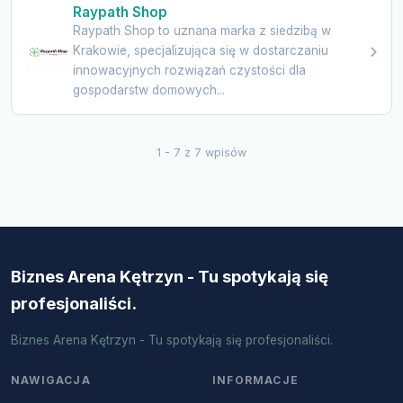
Raypath Shop
Raypath Shop to uznana marka z siedzibą w
Krakowie, specjalizująca się w dostarczaniu
innowacyjnych rozwiązań czystości dla
gospodarstw domowych...
1 - 7 z 7 wpisów
Biznes Arena Kętrzyn - Tu spotykają się
profesjonaliści.
Biznes Arena Kętrzyn - Tu spotykają się profesjonaliści.
NAWIGACJA
INFORMACJE