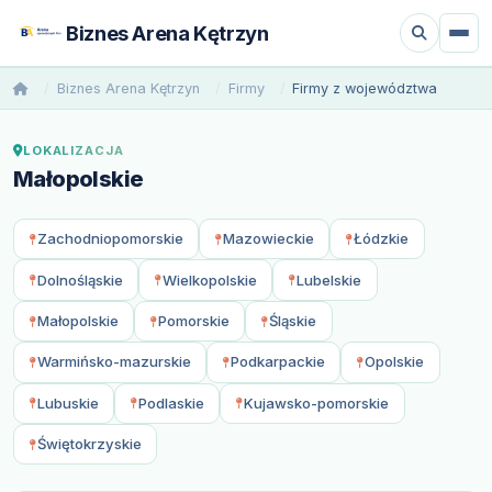
Biznes Arena Kętrzyn
Biznes Arena Kętrzyn
Firmy
Firmy z województwa
LOKALIZACJA
Małopolskie
Zachodniopomorskie
Mazowieckie
Łódzkie
Dolnośląskie
Wielkopolskie
Lubelskie
Małopolskie
Pomorskie
Śląskie
Warmińsko-mazurskie
Podkarpackie
Opolskie
Lubuskie
Podlaskie
Kujawsko-pomorskie
Świętokrzyskie