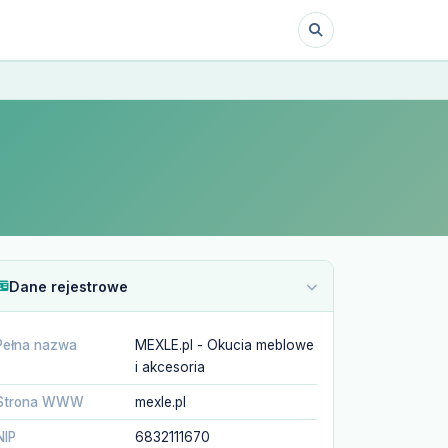
Dane rejestrowe
Pełna nazwa
MEXLE.pl - Okucia meblowe
i akcesoria
Strona WWW
mexle.pl
NIP
6832111670