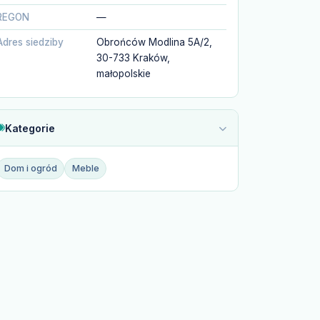
REGON
—
Adres siedziby
Obrońców Modlina 5A/2,
30-733 Kraków,
małopolskie
Kategorie
Dom i ogród
Meble