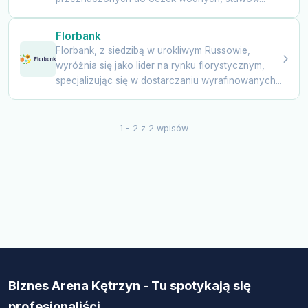
Florbank
Florbank, z siedzibą w urokliwym Russowie,
wyróżnia się jako lider na rynku florystycznym,
specjalizując się w dostarczaniu wyrafinowanych...
1 - 2 z 2 wpisów
Biznes Arena Kętrzyn - Tu spotykają się
profesjonaliści.