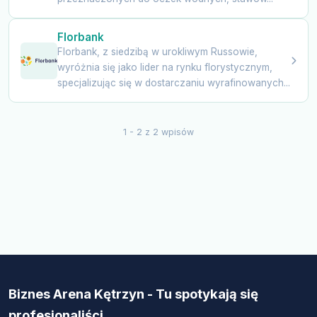
Florbank
Florbank, z siedzibą w urokliwym Russowie,
wyróżnia się jako lider na rynku florystycznym,
specjalizując się w dostarczaniu wyrafinowanych...
1 - 2 z 2 wpisów
Biznes Arena Kętrzyn - Tu spotykają się
profesjonaliści.