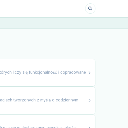
órych liczy się funkcjonalność i dopracowane
nżacjach tworzonych z myślą o codziennym
izuje się w dostarczaniu wysokiej jakości