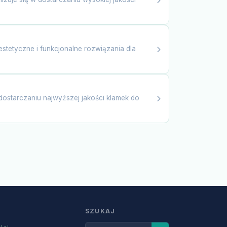
estetyczne i funkcjonalne rozwiązania dla
dostarczaniu najwyższej jakości klamek do
SZUKAJ