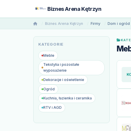
Biznes Arena Kętrzyn
Biznes Arena Kętrzyn
Firmy
Dom i ogród
KATE
KATEGORIE
Meb
Meble
Tekstylia i pozostałe
wyposażenie
K
Dekoracje i oświetlenie
Ogród
Kuchnia, łazienka i ceramika
RTV i AGD