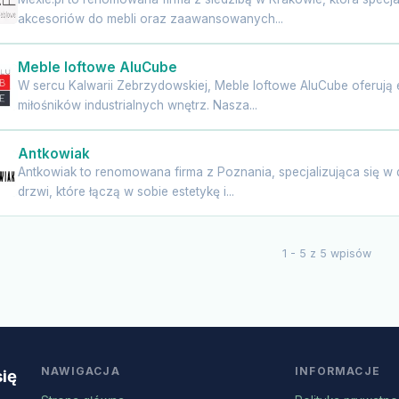
akcesoriów do mebli oraz zaawansowanych...
Meble loftowe AluCube
W sercu Kalwarii Zebrzydowskiej, Meble loftowe AluCube oferują 
miłośników industrialnych wnętrz. Nasza...
Antkowiak
Antkowiak to renomowana firma z Poznania, specjalizująca się w 
drzwi, które łączą w sobie estetykę i...
1 - 5 z 5 wpisów
NAWIGACJA
INFORMACJE
się