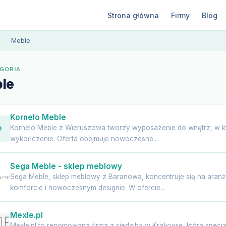
Strona główna
Firmy
Blog
Meble
GORIA
le
Kornelo Meble
Kornelo Meble z Wieruszowa tworzy wyposażenie do wnętrz, w kt
O
wykończenie. Oferta obejmuje nowoczesne...
Sega Meble - sklep meblowy
Sega Meble, sklep meblowy z Baranowa, koncentruje się na ara
komforcie i nowoczesnym designie. W ofercie...
Mexle.pl
Mexle.pl to renomowana firma z siedzibą w Krakowie, która specjal