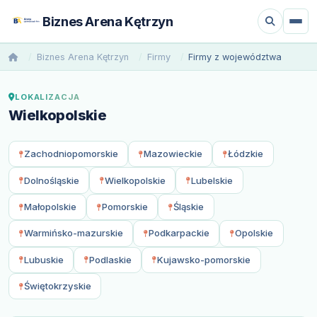
Biznes Arena Kętrzyn
Biznes Arena Kętrzyn
Firmy
Firmy z województwa
LOKALIZACJA
Wielkopolskie
Zachodniopomorskie
Mazowieckie
Łódzkie
Dolnośląskie
Wielkopolskie
Lubelskie
Małopolskie
Pomorskie
Śląskie
Warmińsko-mazurskie
Podkarpackie
Opolskie
Lubuskie
Podlaskie
Kujawsko-pomorskie
Świętokrzyskie