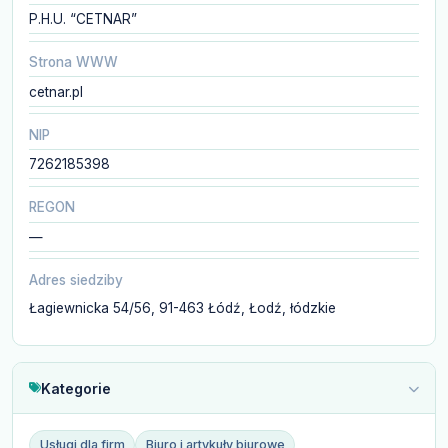
P.H.U. “CETNAR”
Strona WWW
cetnar.pl
NIP
7262185398
REGON
—
Adres siedziby
Łagiewnicka 54/56, 91-463 Łódź, Łodź, łódzkie
Kategorie
Usługi dla firm
Biuro i artykuły biurowe