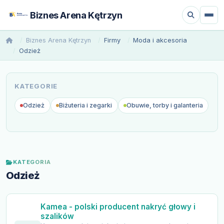
Biznes Arena Kętrzyn
Biznes Arena Kętrzyn
Firmy
Moda i akcesoria
Odzież
KATEGORIE
Odzież
Biżuteria i zegarki
Obuwie, torby i galanteria
KATEGORIA
Odzież
Kamea - polski producent nakryć głowy i
szalików