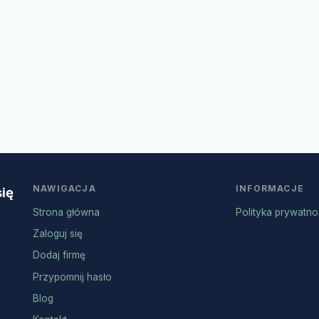
NAWIGACJA
INFORMACJE
się
Strona główna
Polityka prywatno
Zaloguj się
Dodaj firmę
Przypomnij hasło
Blog