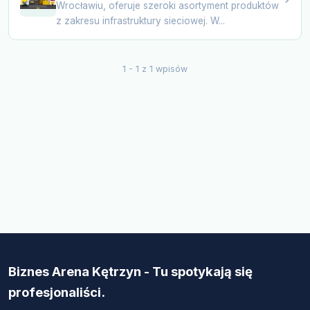
Wrocławiu, oferuje szeroki asortyment produktów
z zakresu infrastruktury sieciowej. W...
1 - 1 z 1 wpisów
Biznes Arena Kętrzyn - Tu spotykają się
profesjonaliści.