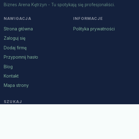
Biznes Arena Kętrzyn - Tu spotykają się profesjonaliści.
NAWIGACJA
INFORMACJE
Strona główna
Polityka prywatności
Zaloguj się
Dodaj firmę
Przypomnij hasło
Blog
Kontakt
Mapa strony
SZUKAJ
© 2026 Biznes Arena Kętrzyn