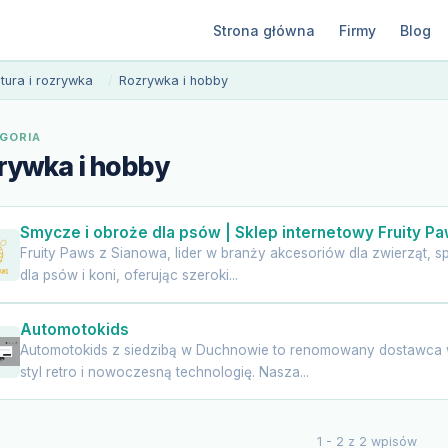
Strona główna
Firmy
Blog
ltura i rozrywka
Rozrywka i hobby
GORIA
rywka i hobby
Smycze i obroże dla psów | Sklep internetowy Fruity P
Fruity Paws z Sianowa, lider w branży akcesoriów dla zwierząt, s
dla psów i koni, oferując szeroki...
Automotokids
Automotokids z siedzibą w Duchnowie to renomowany dostawca w
styl retro i nowoczesną technologię. Nasza...
1 - 2 z 2 wpisów