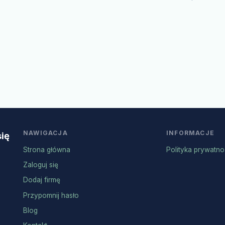
NAWIGACJA
INFORMACJE
się
Strona główna
Polityka prywatno
Zaloguj się
Dodaj firmę
Przypomnij hasło
Blog