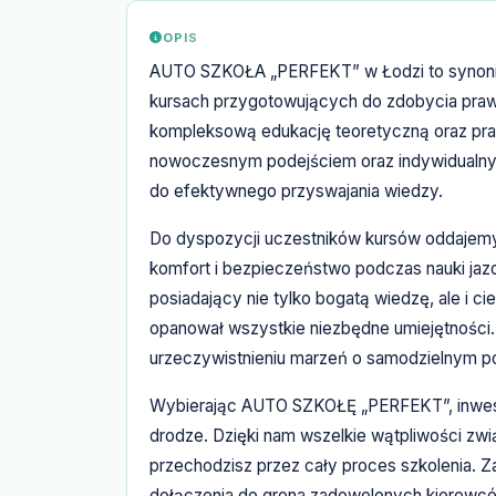
OPIS
AUTO SZKOŁA „PERFEKT” w Łodzi to synonim 
kursach przygotowujących do zdobycia prawa
kompleksową edukację teoretyczną oraz prak
nowoczesnym podejściem oraz indywidualnym
do efektywnego przyswajania wiedzy.
Do dyspozycji uczestników kursów oddajemy 
komfort i bezpieczeństwo podczas nauki jazd
posiadający nie tylko bogatą wiedzę, ale i ci
opanował wszystkie niezbędne umiejętności.
urzeczywistnieniu marzeń o samodzielnym po
Wybierając AUTO SZKOŁĘ „PERFEKT”, inwestu
drodze. Dzięki nam wszelkie wątpliwości zwi
przechodzisz przez cały proces szkolenia. Z
dołączenia do grona zadowolonych kierowców. S