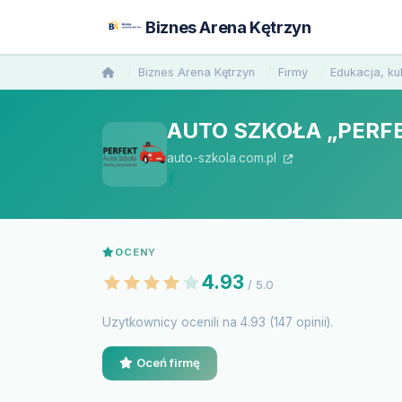
Biznes Arena Kętrzyn
Biznes Arena Kętrzyn
Firmy
Edukacja, ku
AUTO SZKOŁA „PERFEK
auto-szkola.com.pl
OCENY
4.93
/ 5.0
Uzytkownicy ocenili na 4.93 (147 opinii).
Oceń firmę