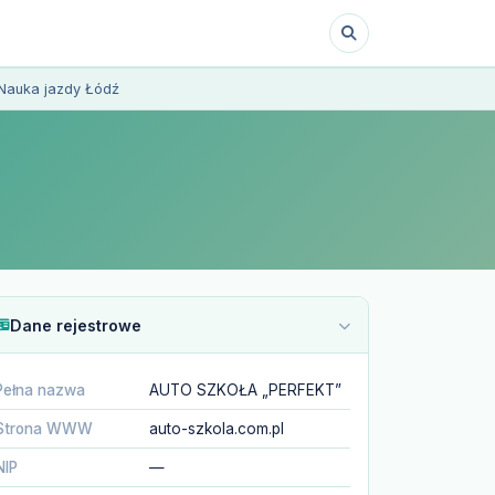
Nauka jazdy Łódź
Dane rejestrowe
Pełna nazwa
AUTO SZKOŁA „PERFEKT”
Strona WWW
auto-szkola.com.pl
NIP
—