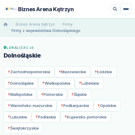
Biznes Arena Kętrzyn
Biznes Arena Kętrzyn
Firmy
Firmy z województwa Dolnośląskiego
LOKALIZACJA
Dolnośląskie
Zachodniopomorskie
Mazowieckie
Łódzkie
Dolnośląskie
Wielkopolskie
Lubelskie
Małopolskie
Pomorskie
Śląskie
Warmińsko-mazurskie
Podkarpackie
Opolskie
Lubuskie
Podlaskie
Kujawsko-pomorskie
Świętokrzyskie