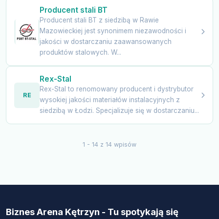
Producent stali BT
Producent stali BT z siedzibą w Rawie
Mazowieckiej jest synonimem niezawodności i
jakości w dostarczaniu zaawansowanych
produktów stalowych. W...
Rex-Stal
Rex-Stal to renomowany producent i dystrybutor
RE
wysokiej jakości materiałów instalacyjnych z
siedzibą w Łodzi. Specjalizuje się w dostarczaniu...
1 - 14 z 14 wpisów
Biznes Arena Kętrzyn - Tu spotykają się