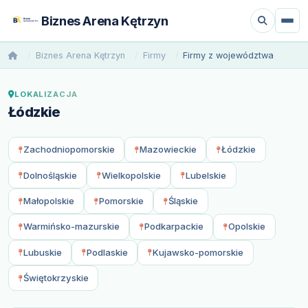
Biznes Arena Kętrzyn
Biznes Arena Kętrzyn
Firmy
Firmy z województwa
LOKALIZACJA
Łódzkie
Zachodniopomorskie
Mazowieckie
Łódzkie
Dolnośląskie
Wielkopolskie
Lubelskie
Małopolskie
Pomorskie
Śląskie
Warmińsko-mazurskie
Podkarpackie
Opolskie
Lubuskie
Podlaskie
Kujawsko-pomorskie
Świętokrzyskie