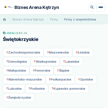
Biznes Arena Kętrzyn
Biznes Arena Kętrzyn
Firmy
Firmy z województwa
LOKALIZACJA
Świętokrzyskie
Zachodniopomorskie
Mazowieckie
Łódzkie
Dolnośląskie
Wielkopolskie
Lubelskie
Małopolskie
Pomorskie
Śląskie
Warmińsko-mazurskie
Podkarpackie
Opolskie
Lubuskie
Podlaskie
Kujawsko-pomorskie
Świętokrzyskie