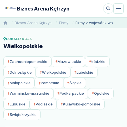
Biznes Arena Kętrzyn
Biznes Arena Kętrzyn
Firmy
Firmy z województwa
LOKALIZACJA
Wielkopolskie
Zachodniopomorskie
Mazowieckie
Łódzkie
Dolnośląskie
Wielkopolskie
Lubelskie
Małopolskie
Pomorskie
Śląskie
Warmińsko-mazurskie
Podkarpackie
Opolskie
Lubuskie
Podlaskie
Kujawsko-pomorskie
Świętokrzyskie