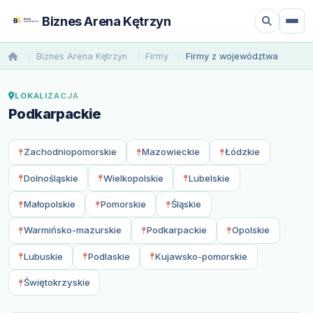
Biznes Arena Kętrzyn
Biznes Arena Kętrzyn
Firmy
Firmy z województwa
LOKALIZACJA
Podkarpackie
Zachodniopomorskie
Mazowieckie
Łódzkie
Dolnośląskie
Wielkopolskie
Lubelskie
Małopolskie
Pomorskie
Śląskie
Warmińsko-mazurskie
Podkarpackie
Opolskie
Lubuskie
Podlaskie
Kujawsko-pomorskie
Świętokrzyskie