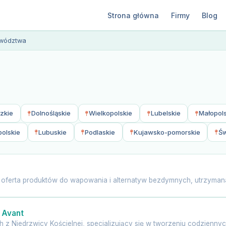
Strona główna
Firmy
Blog
ewództwa
zkie
Dolnośląskie
Wielkopolskie
Lubelskie
Małopols
olskie
Lubuskie
Podlaskie
Kujawsko-pomorskie
Św
a oferta produktów do wapowania i alternatyw bezdymnych, utrzymana
 Avant
z Niedrzwicy Kościelnej, specjalizujący się w tworzeniu codziennych