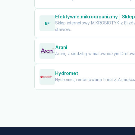
Efektywne mikroorganizmy | Skle
Sklep internetowy MIKROBIOTYK z Elizó
EF
stawów...
Arani
Arani, z siedzibą w malowniczym Drelowie
Hydromet
Hydromet, renomowana firma z Zamościa,