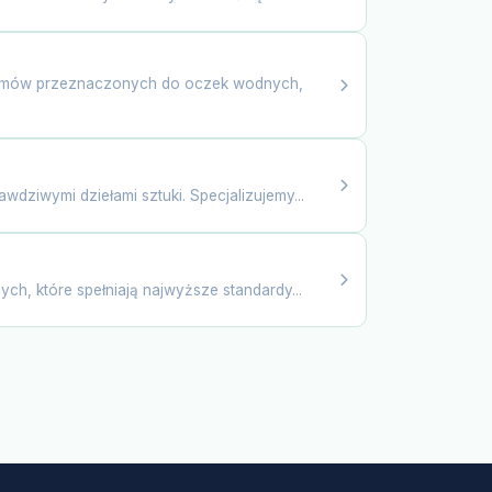
nizmów przeznaczonych do oczek wodnych,
dziwymi dziełami sztuki. Specjalizujemy...
h, które spełniają najwyższe standardy...