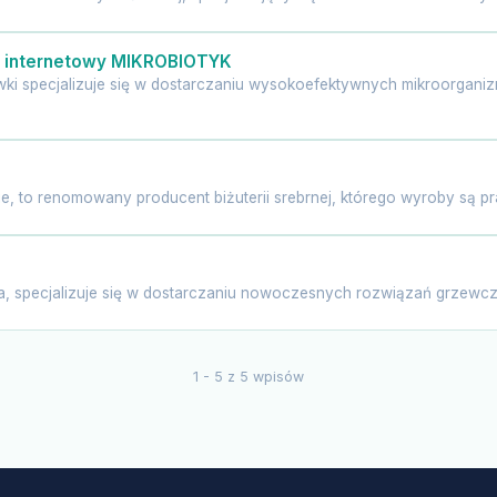
p internetowy MIKROBIOTYK
wki specjalizuje się w dostarczaniu wysokoefektywnych mikroorga
, to renomowany producent biżuterii srebrnej, którego wyroby są praw
 specjalizuje się w dostarczaniu nowoczesnych rozwiązań grzewczyc
1 - 5 z 5 wpisów