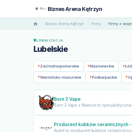
Biznes Arena Kętrzyn
Biznes Arena Kętrzyn
Firmy
Firmy z woj
LOKALIZACJA
Lubelskie
Zachodniopomorskie
Mazowieckie
Łód
Warmińsko-mazurskie
Podkarpackie
Op
Born 2 Vape
Born 2 Vape z Niemce to specjalistyczn
Producent kubków ceramicznych -
Avant to producent kubków ceramicznych 