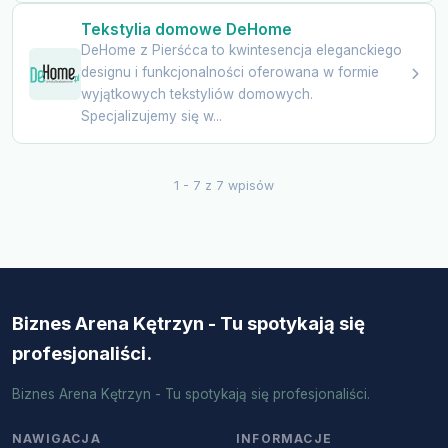
Tekstylia domowe DeHome
DeHome z Pierśćca to kwintesencja eleganckiego
designu i funkcjonalności oferowana w formie
wyjątkowych tekstyliów domowych.
Specjalizujemy się w...
1 - 7 z 7 wpisów
Biznes Arena Kętrzyn - Tu spotykają się
profesjonaliści.
Biznes Arena Kętrzyn - Tu spotykają się profesjonaliści.
NAWIGACJA
INFORMACJE