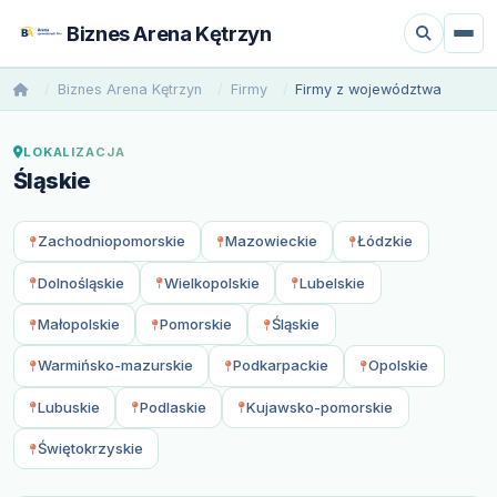
Biznes Arena Kętrzyn
Biznes Arena Kętrzyn
Firmy
Firmy z województwa
LOKALIZACJA
Śląskie
Zachodniopomorskie
Mazowieckie
Łódzkie
Dolnośląskie
Wielkopolskie
Lubelskie
Małopolskie
Pomorskie
Śląskie
Warmińsko-mazurskie
Podkarpackie
Opolskie
Lubuskie
Podlaskie
Kujawsko-pomorskie
Świętokrzyskie