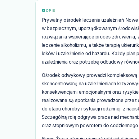
OPIS
Prywatny ośrodek leczenia uzależnień Nowe 
w bezpiecznym, uporządkowanym środowisku. 
rozwiązania wspierające proces zdrowienia,
leczenie alkoholizmu, a także terapię ukieru
leków i uzależnienie od hazardu. Każdy pla
uzależnienia oraz potrzebę odbudowy równow
Ośrodek odwykowy prowadzi kompleksową dia
skoncentrowaną na uzależnieniach krzyżowy
konsekwencjami emocjonalnymi oraz ryzyki
realizowane są spotkania prowadzone przez
do etapu choroby i sytuacji rodzinnej, z nac
Szczególną rolę odgrywa praca nad mechaniz
oraz stopniowym powrotem do codziennego 
Nowe Życie oferuje również oddział dzienny 