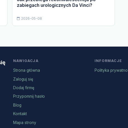
zabiegach urologicznych Da Vinci?
2026-05-08
NAWIGACJA
INFORMACJE
się
Strona główna
Polityka prywatno
Zaloguj się
Dodaj firmę
Przypomnij hasło
Blog
Kontakt
Mapa strony