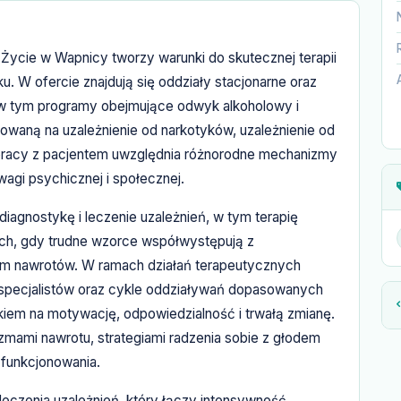
Życie w Wapnicy tworzy warunki do skutecznej terapii
W ofercie znajdują się oddziały stacjonarne oraz
 w tym programy obejmujące odwyk alkoholowy i
nkowaną na uzależnienie od narkotyków, uzależnienie od
n pracy z pacjentem uwzględnia różnorodne mechanizmy
agi psychicznej i społecznej.
gnostykę i leczenie uzależnień, w tym terapię
ch, gdy trudne wzorce współwystępują z
em nawrotów. W ramach działań terapeutycznych
 specjalistów oraz cykle oddziaływań dopasowanych
iskiem na motywację, odpowiedzialność i trwałą zmianę.
mami nawrotu, strategiami radzenia sobie z głodem
funkcjonowania.
leczenia uzależnień, który łączy intensywność