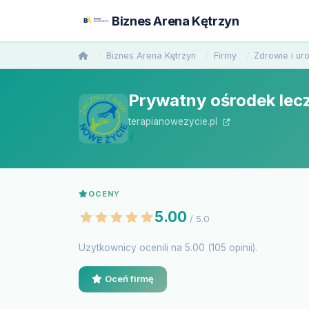
Biznes Arena Kętrzyn
Biznes Arena Kętrzyn
Firmy
Zdrowie i ur
Prywatny ośrodek lec
terapianowezycie.pl
OCENY
5.00
/ 5.0
Uzytkownicy ocenili na 5.00 (105 opinii).
Oceń firmę