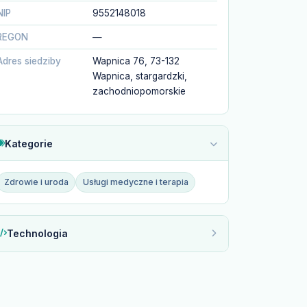
NIP
9552148018
REGON
—
Adres siedziby
Wapnica 76, 73-132
Wapnica, stargardzki,
zachodniopomorskie
Kategorie
Zdrowie i uroda
Usługi medyczne i terapia
Technologia