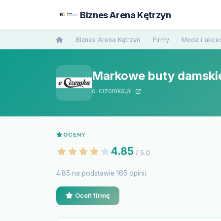
Biznes Arena Kętrzyn
Biznes Arena Kętrzyn
Firmy
Moda i akce
Markowe buty damskie 
e-cizemka.pl
OCENY
4.85
/ 5.0
4.85 na podstawie 165 opinii.
Oceń firmę