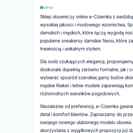
OPIS
Sklep obuwniczy online e-Ciżemka z siedzibą
wysokiej jakości i modowego wzornictwa. S
damskich i męskich, które łączą wygodę nosz
popularne sneakersy damskie Nessi, które za
trwałością i unikalnym stylem.
Dla osób szukających elegancji, proponujemy
doskonale dopełnią zarówno formalne, jak i 
wybierać spośród szerokiej gamy butów skór
męskie Rieker i letnie modele zapewniają ko
różnorodnych warunków pogodowych.
Niezależnie od preferencji, e-Ciżemka gwara
detal i komfort klientów. Zapraszamy do przeg
swojego nowego ulubionego modelu obuwia. 
skorzystania z wyjątkowych propozycji już dz