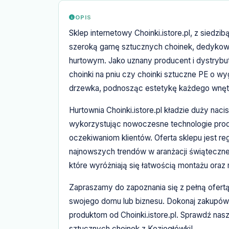
OPIS
Sklep internetowy Choinki.istore.pl, z siedz
szeroką gamę sztucznych choinek, dedykowa
hurtowym. Jako uznany producent i dystrybut
choinki na pniu czy choinki sztuczne PE o wyg
drzewka, podnosząc estetykę każdego wnęt
Hurtownia Choinki.istore.pl kładzie duży naci
wykorzystując nowoczesne technologie prod
oczekiwaniom klientów. Oferta sklepu jest re
najnowszych trendów w aranżacji świątecznej
które wyróżniają się łatwością montażu oraz 
Zapraszamy do zapoznania się z pełną ofertą
swojego domu lub biznesu. Dokonaj zakupów j
produktom od Choinki.istore.pl. Sprawdź nasz
sztucznych choinek z Koziegłówki!