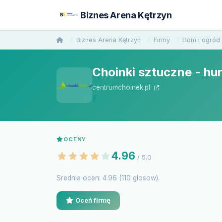
Biznes Arena Kętrzyn
Biznes Arena Kętrzyn
Firmy
Dom i ogród
Choinki sztuczne - hur
centrumchoinek.pl
OCENY
4.96
/ 5.0
Srednia ocen: 4.96 (110 glosow).
Oceń firmę