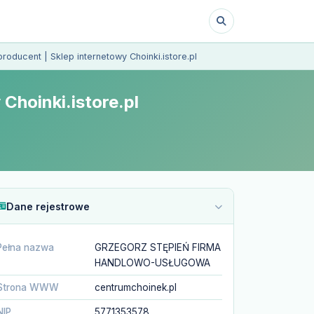
producent | Sklep internetowy Choinki.istore.pl
Choinki.istore.pl
Dane rejestrowe
Pełna nazwa
GRZEGORZ STĘPIEŃ FIRMA
HANDLOWO-USŁUGOWA
Strona WWW
centrumchoinek.pl
NIP
5771353578