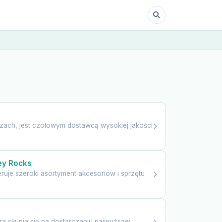
szach, jest czołowym dostawcą wysokiej jakości
ey Rocks
ruje szeroki asortyment akcesoriów i sprzętu
a skupia się na dostarczaniu najwyższej