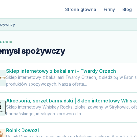
Strona główna
Firmy
Blog
ożywczy
GORIA
emysł spożywczy
Sklep internetowy z bakaliami - Twardy Orzech
Sklep internetowy z bakaliami Twardy Orzech, z siedzibą w Broni
produktów spożywczych. Nasza oferta...
Akcesoria, sprzęt barmański | Sklep internetowy Whisk
Sklep internetowy Whiskey Rocks, zlokalizowany w Strykowie, ofe
barmańskiego, idealnych zarówno dla...
Rolnik Dowozi
Rolnik Dowozi to uznana marka na lokalnym rynku w Serocku, któr