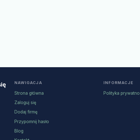
NAWIGACJA
INFORMACJE
się
Strona główna
Polityka prywatno
Zaloguj się
Dodaj firmę
Przypomnij hasło
Blog